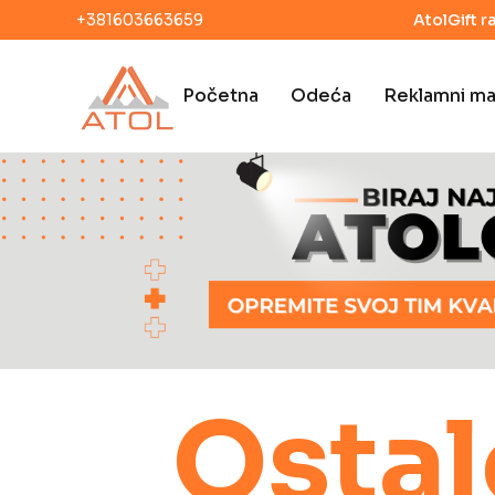
+381603663659
AtolGift r
Početna
Odeća
Reklamni mat
Ostal