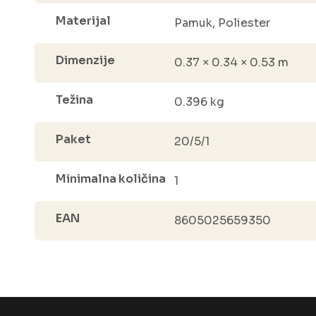
Materijal
Pamuk, Poliester
Dimenzije
0.37 × 0.34 × 0.53 m
Težina
0.396 kg
Paket
20/5/1
Minimalna količina
1
EAN
8605025659350