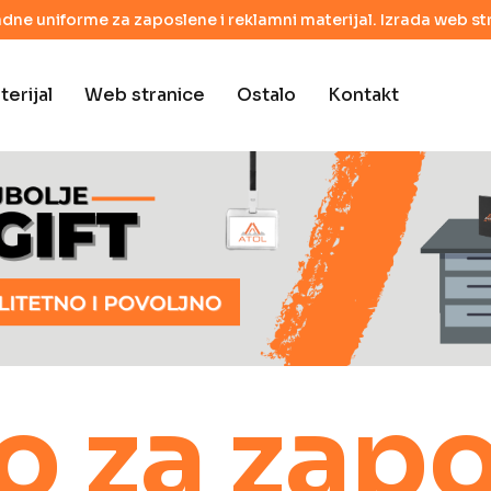
adne uniforme za zaposlene i reklamni materijal. Izrada web str
erijal
Web stranice
Ostalo
Kontakt
o za zap