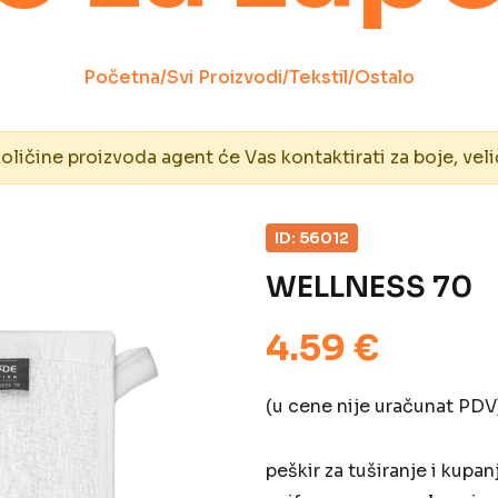
Početna
/
Svi Proizvodi
/
Tekstil
/
Ostalo
ičine proizvoda agent će Vas kontaktirati za boje, veli
ID: 56012
WELLNESS 70
4.59 €
(u cene nije uračunat PDV
peškir za tuširanje i kupa