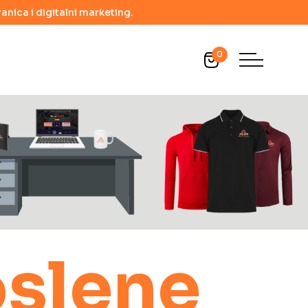
anica i digitalni marketing.
0
oslene