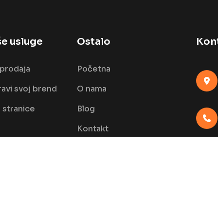
e usluge
Ostalo
Kon
prodaja
Početna
avi svoj brend
O nama
stranice
Blog
Kontakt
FAQ
 Rights Reserved.