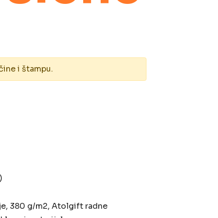
čine i štampu.
)
nje, 380 g/m2, Atolgift radne