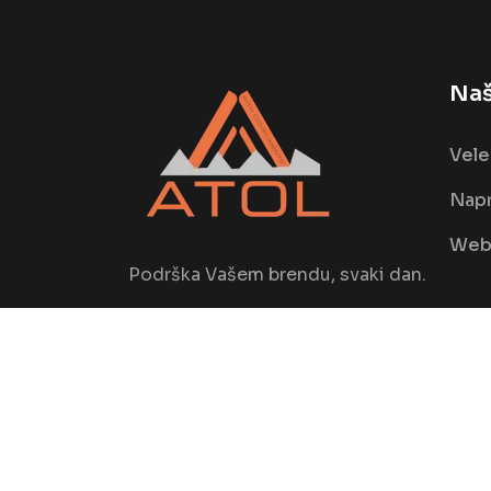
Naš
Vele
Napr
Web 
Podrška Vašem brendu, svaki dan.
© Copyright
2026
by
ATOLGIFT DOO - All