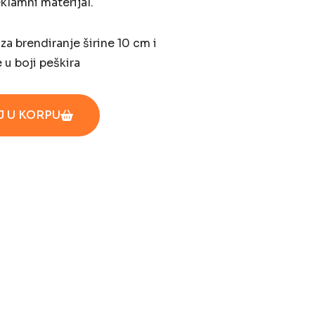
klamni materijal.
za brendiranje širine 10 cm i
u boji peškira
 U KORPU