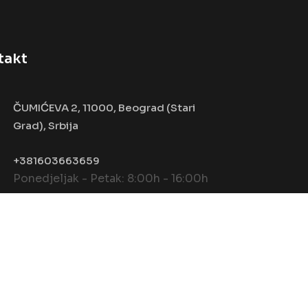
takt
ČUMIĆEVA 2, 11000, Beograd (Stari
Grad), Srbija
+381603663659
Ponedjeljak - Petak: 8:00h - 16:00h
Terms & Condition
Privacy Policy