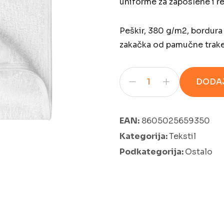
uniforme za zaposlene i re
Peškir, 380 g/m2, bordura 
zakačka od pamučne trake 
DODAJ
EAN:
8605025659350
Kategorija:
Tekstil
Podkategorija:
Ostalo