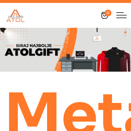
0
Met