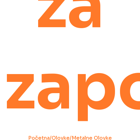
za
zap
Početna
/
Olovke
/
Metalne Olovke