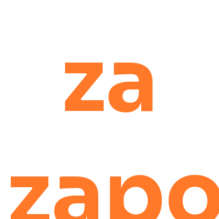
za
zapo