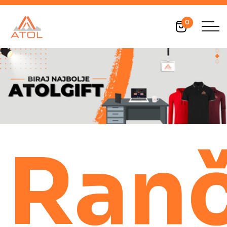
0
Ranč