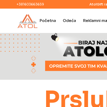
+381603663659
AtolGift r
Početna
Odeća
Reklamni mat
Prslu