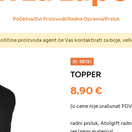
Početna
/
Svi Proizvodi
/
Radna Oprema
/
Prsluk
ičine proizvoda agent će Vas kontaktirati za boje, veli
ID: 58131
TOPPER
8.90 €
(u cene nije uračunat PDV
radni prsluk, Atolgift rad
reklamni materijal.