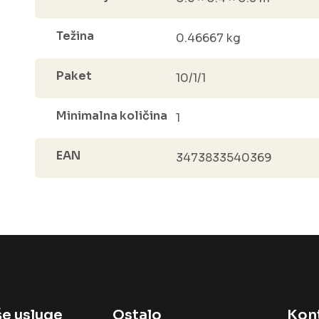
Težina
0.46667 kg
Paket
10/1/1
Minimalna količina
1
EAN
3473833540369
e usluge
Ostalo
Kon