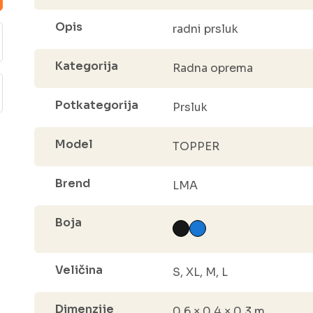
Opis
radni prsluk
Kategorija
Radna oprema
Potkategorija
Prsluk
Model
TOPPER
Brend
LMA
Boja
Veličina
S, XL, M, L
Dimenzije
0.6 × 0.4 × 0.3 m