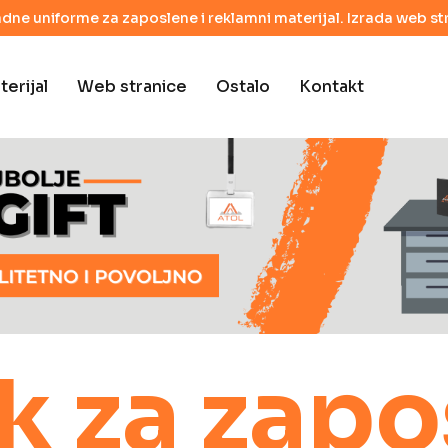
adne uniforme za zaposlene i reklamni materijal. Izrada web str
erijal
Web stranice
Ostalo
Kontakt
k za zap