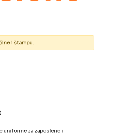
čine i štampu.
)
ne uniforme za zaposlene i