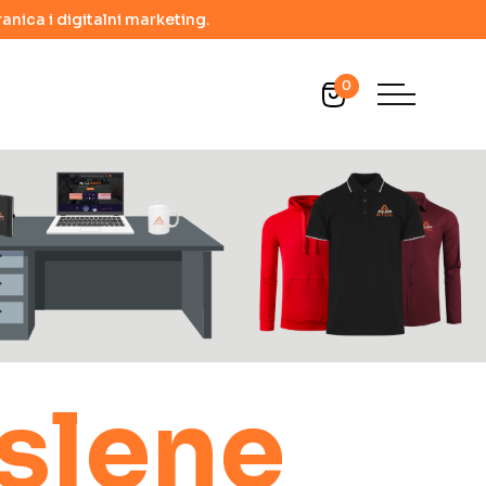
anica i digitalni marketing.
0
oslene