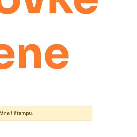
lene
čine i štampu.