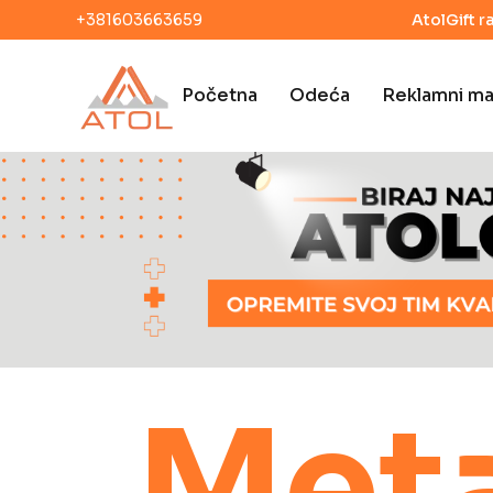
+381603663659
AtolGift r
Početna
Odeća
Reklamni mat
Meta