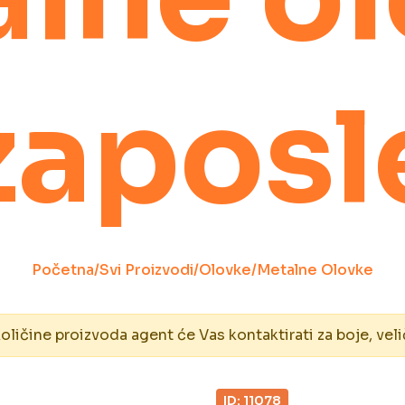
zapos
Početna
/
Svi Proizvodi
/
Olovke
/
Metalne Olovke
ičine proizvoda agent će Vas kontaktirati za boje, veli
ID: 11078