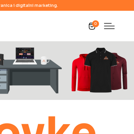
anica i digitalni marketing.
0
lovke