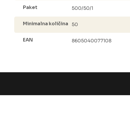
Paket
500/50/1
Minimalna količina
50
EAN
8605040077108
e usluge
Ostalo
Kon
prodaja
Početna