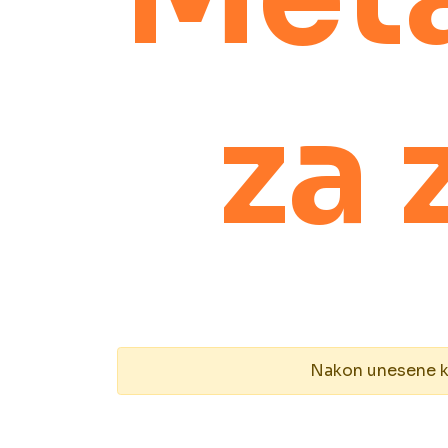
za 
Nakon unesene kol