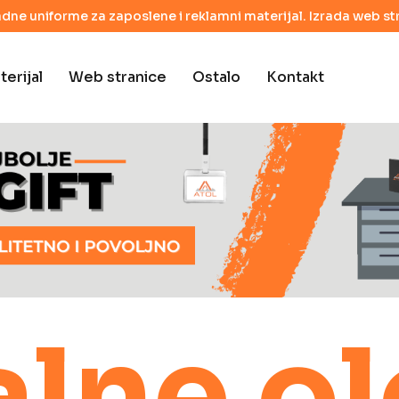
adne uniforme za zaposlene i reklamni materijal. Izrada web str
erijal
Web stranice
Ostalo
Kontakt
lne o