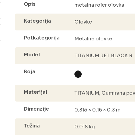
Opis
metalna roler olovka
Kategorija
Olovke
Potkategorija
Metalne olovke
Model
TITANIUM JET BLACK R
Boja
Materijal
TITANIUM, Gumirana povr
Dimenzije
0.315 × 0.16 × 0.3 m
Težina
0.018 kg