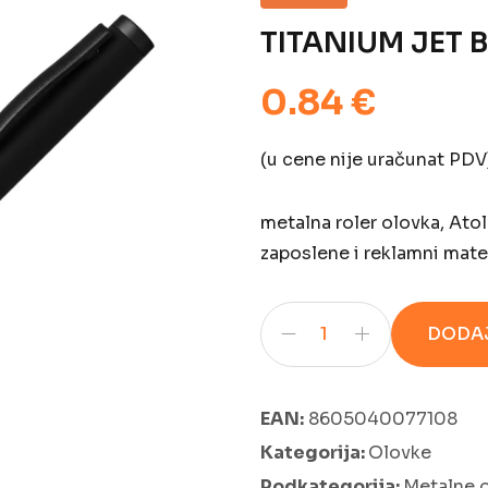
TITANIUM JET 
0.84 €
(u cene nije uračunat PDV
metalna roler olovka, Ato
zaposlene i reklamni mater
DODAJ
EAN:
8605040077108
Kategorija:
Olovke
Podkategorija:
Metalne 