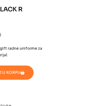
BLACK R
)
lgift radne uniforme za
ijal.
 U KORPU
olovke