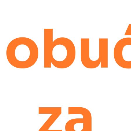
obu
za