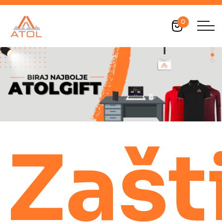
0
Zašt