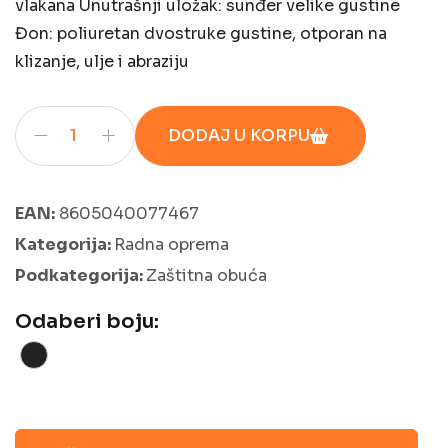
vlakana Unutrašnji uložak: sunđer velike gustine
Đon: poliuretan dvostruke gustine, otporan na
klizanje, ulje i abraziju
DODAJ U KORPU
EAN:
8605040077467
Kategorija:
Radna oprema
Podkategorija:
Zaštitna obuća
Odaberi boju: