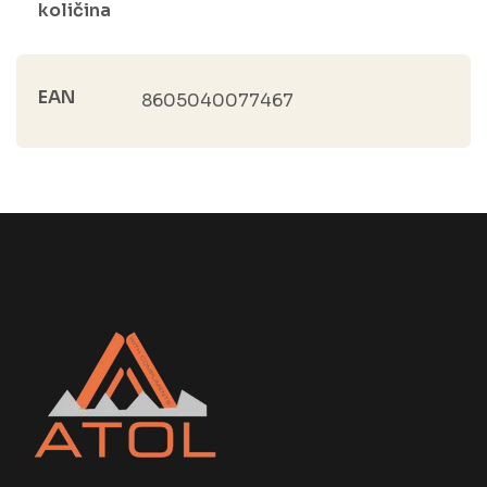
količina
EAN
8605040077467