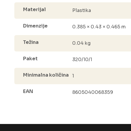
Materijal
Plastika
Dimenzije
0.385 × 0.43 × 0.465 m
Težina
0.04 kg
Paket
320/10/1
Minimalna količina
1
EAN
8605040068359