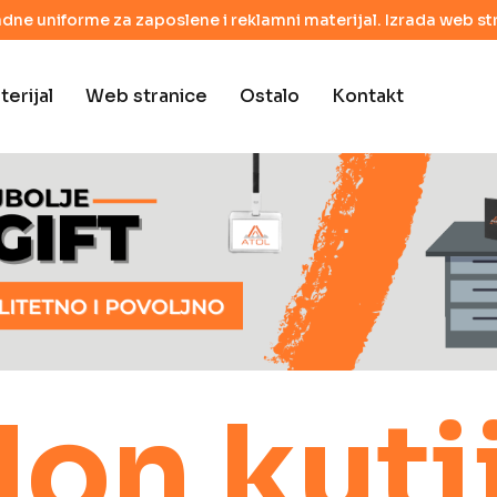
adne uniforme za zaposlene i reklamni materijal. Izrada web str
erijal
Web stranice
Ostalo
Kontakt
on kuti