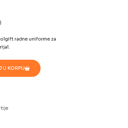
)
tolgift radne uniforme za
ijal.
 U KORPU
tije