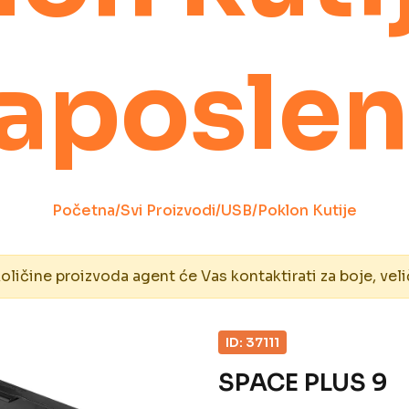
aposle
Početna
/
Svi Proizvodi
/
USB
/
Poklon Kutije
ičine proizvoda agent će Vas kontaktirati za boje, veli
ID: 37111
SPACE PLUS 9