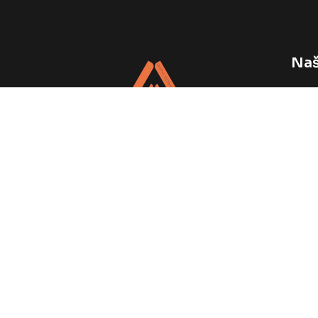
Naš
Vele
Napr
Web 
Podrška Vašem brendu, svaki dan.
© Copyright
2026
by
ATOLGIFT DOO - All