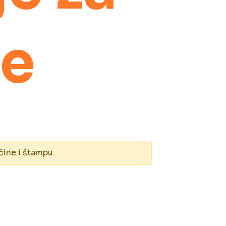
ne
čine i štampu.