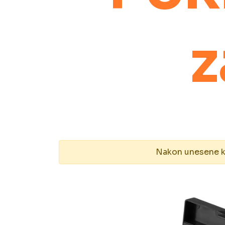
z
Nakon unesene kol