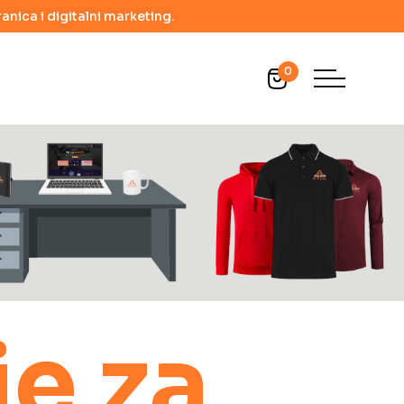
anica i digitalni marketing.
0
je za