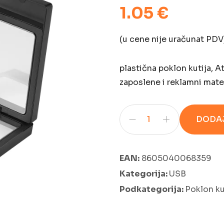
1.05 €
(u cene nije uračunat PDV
plastična poklon kutija, A
zaposlene i reklamni mater
DODAJ
EAN:
8605040068359
Kategorija:
USB
Podkategorija:
Poklon ku