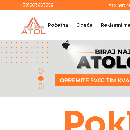
+381603663659
AtolGift r
Početna
Odeća
Reklamni mat
Pokl