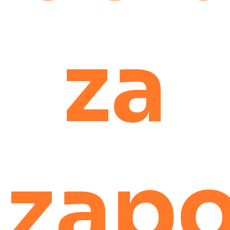
za
zapo