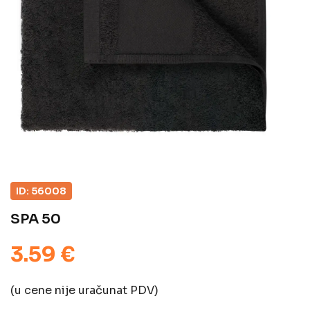
ID: 56008
SPA 50
3.59 €
(u cene nije uračunat PDV)