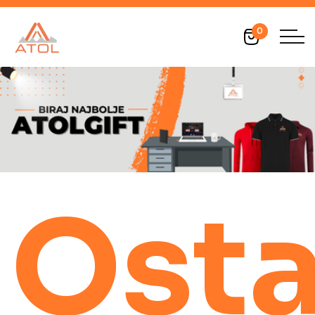
0
Osta