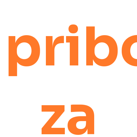
prib
za