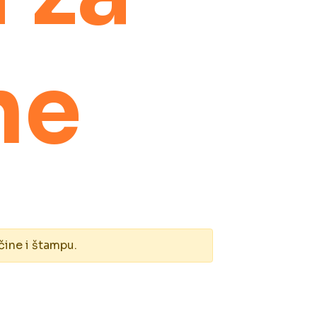
ne
čine i štampu.