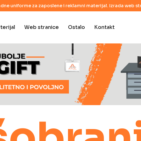
adne uniforme za zaposlene i reklamni materijal. Izrada web str
erijal
Web stranice
Ostalo
Kontakt
šobrani