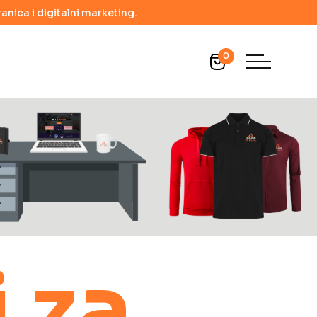
anica i digitalni marketing.
0
 za