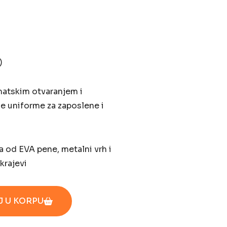
)
matskim otvaranjem i
ne uniforme za zaposlene i
a od EVA pene, metalni vrh i
krajevi
 U KORPU