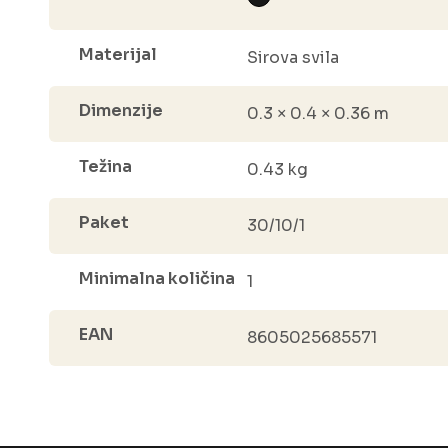
Materijal
Sirova svila
Dimenzije
0.3 × 0.4 × 0.36 m
Težina
0.43 kg
Paket
30/10/1
Minimalna količina
1
EAN
8605025685571