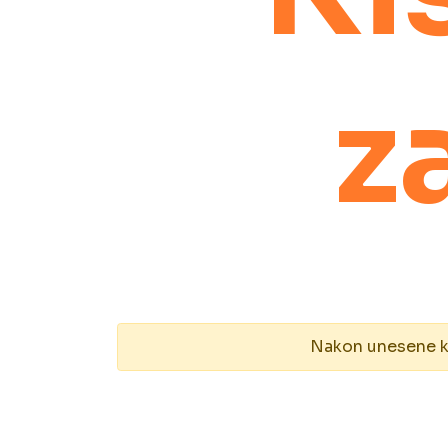
z
Nakon unesene kol