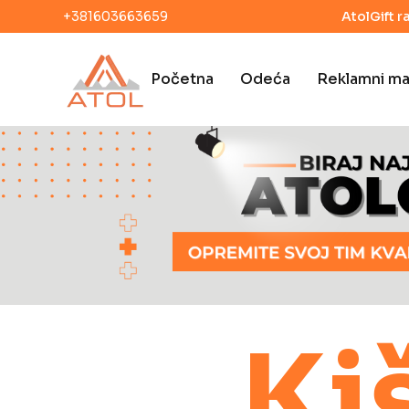
+381603663659
AtolGift r
Početna
Odeća
Reklamni mat
Ki