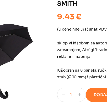
SMITH
9.43 €
(u cene nije uračunat PDV
sklopivi kišobran sa auto
zatvaranjem, Atolgift rad
reklamni materijal.
Kišobran sa 8 panela, ručk
stub (Ø 10 mm) i plastični 
DODAJ