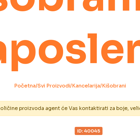
aposle
Početna
/
Svi Proizvodi
/
Kancelarija
/
Kišobrani
ičine proizvoda agent će Vas kontaktirati za boje, veli
ID: 40045