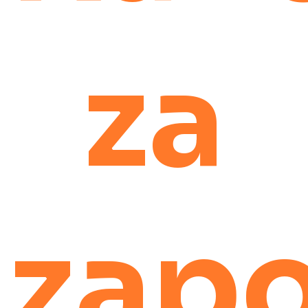
za
zap