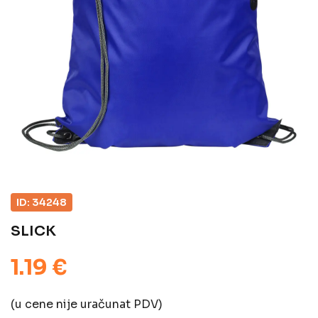
ID: 34248
SLICK
1.19 €
(u cene nije uračunat PDV)