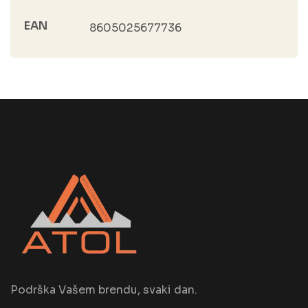
EAN
8605025677736
Podrška Vašem brendu, svaki dan.