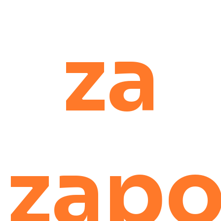
za
zapo