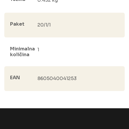
0.432 kg
Paket
20/1/1
Minimalna
1
količina
EAN
8605040041253