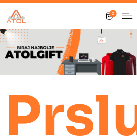
0
Prsl