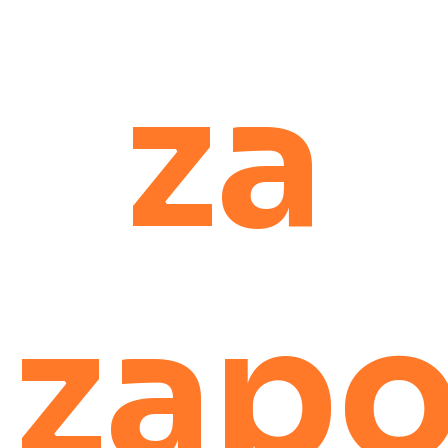
za
zapo