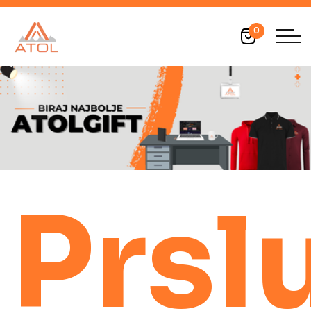
0
Prsl