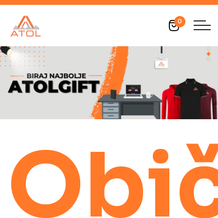
0
Obi