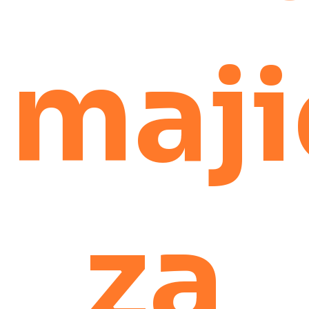
maji
za