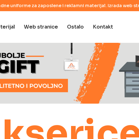
adne uniforme za zaposlene i reklamni materijal. Izrada web str
erijal
Web stranice
Ostalo
Kontakt
kserice