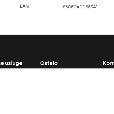
EAN
8605040065341
e usluge
Ostalo
Kon
prodaja
Početna
avi svoj brend
O nama
stranice
Blog
Kontakt