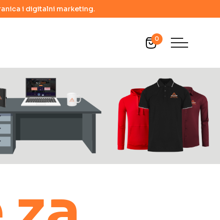
anica i digitalni marketing.
0
 za