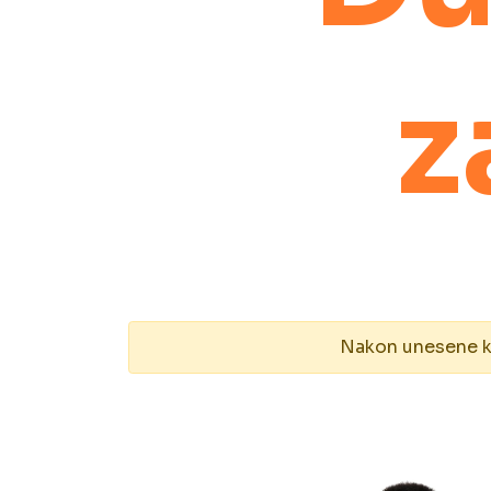
z
Nakon unesene kol