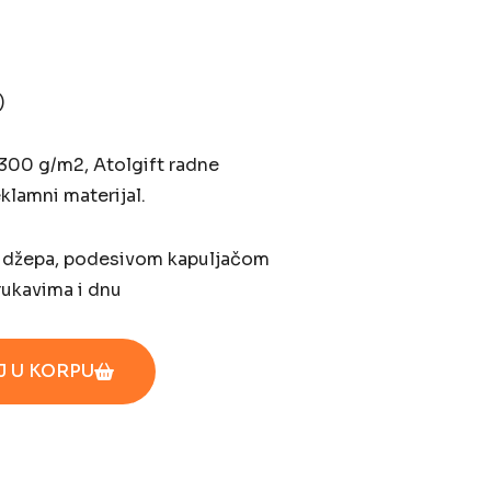
)
300 g/m2, Atolgift radne
klamni materijal.
a džepa, podesivom kapuljačom
rukavima i dnu
 U KORPU