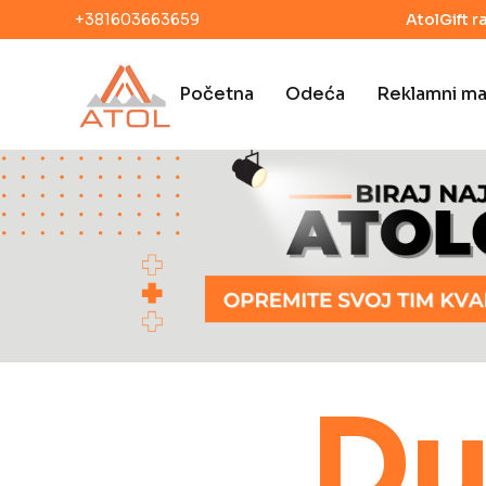
+381603663659
AtolGift r
Početna
Odeća
Reklamni mat
Du