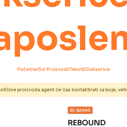
aposle
Početna
/
Svi Proizvodi
/
Tekstil
/
Dukserice
ičine proizvoda agent će Vas kontaktirati za boje, veli
ID: 52040
REBOUND