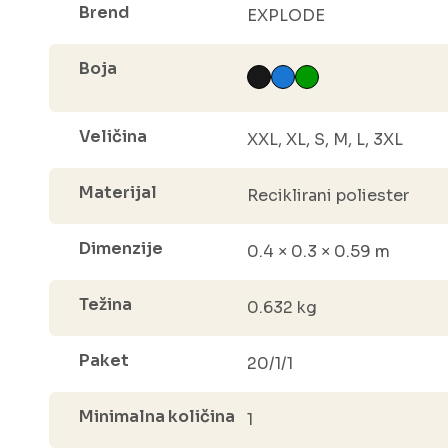
Brend
EXPLODE
Boja
Veličina
XXL, XL, S, M, L, 3XL
Materijal
Reciklirani poliester
Dimenzije
0.4 × 0.3 × 0.59 m
Težina
0.632 kg
Paket
20/1/1
Minimalna količina
1