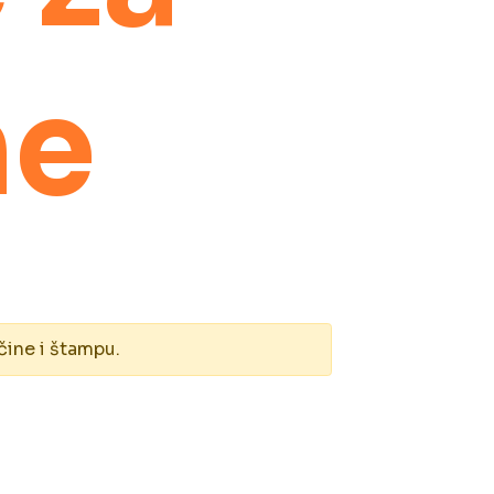
ne
čine i štampu.