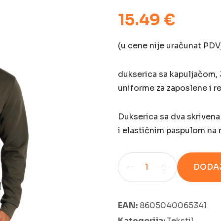
15.49 €
(u cene nije uračunat PDV
dukserica sa kapuljačom, 
uniforme za zaposlene i re
Dukserica sa dva skriven
i elastičnim paspulom na 
DODAJ
EAN:
8605040065341
Kategorija:
Tekstil