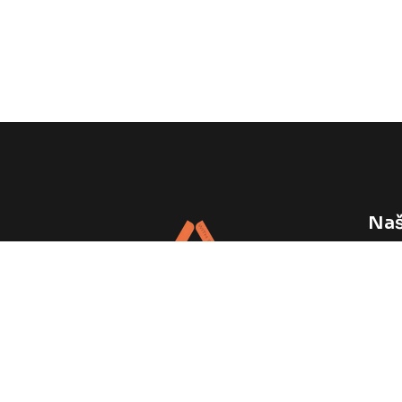
Naš
Vele
Napr
Web 
Podrška Vašem brendu, svaki dan.