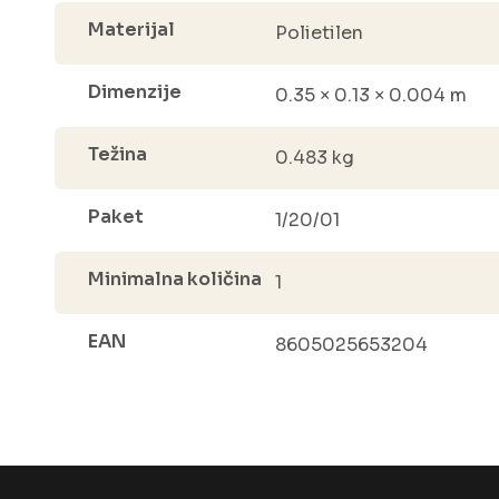
Materijal
Polietilen
Dimenzije
0.35 × 0.13 × 0.004 m
Težina
0.483 kg
Paket
1/20/01
Minimalna količina
1
EAN
8605025653204