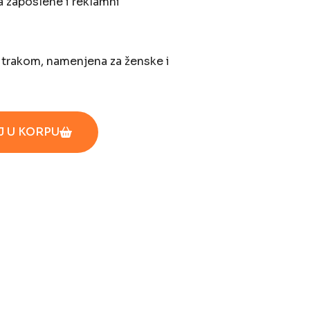
a zaposlene i reklamni
 trakom, namenjena za ženske i
 U KORPU