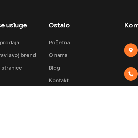
e usluge
Ostalo
Kon
prodaja
Početna
avi svoj brend
O nama
stranice
Blog
Kontakt
FAQ
 Rights Reserved.