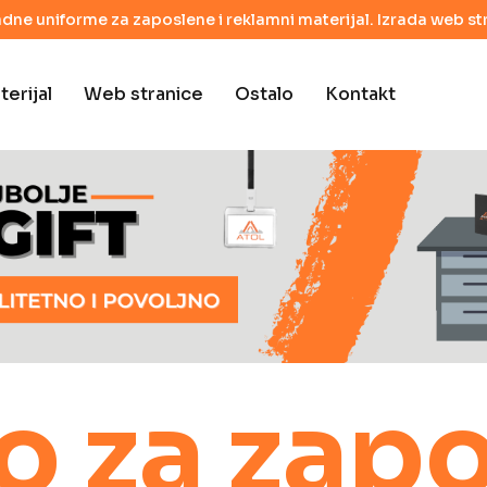
adne uniforme za zaposlene i reklamni materijal. Izrada web str
erijal
Web stranice
Ostalo
Kontakt
o za zap