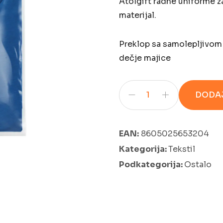
Atolgift radne uniforme z
materijal.
Preklop sa samolepljivom
dečje majice
DODAJ
EAN:
8605025653204
Kategorija:
Tekstil
Podkategorija:
Ostalo