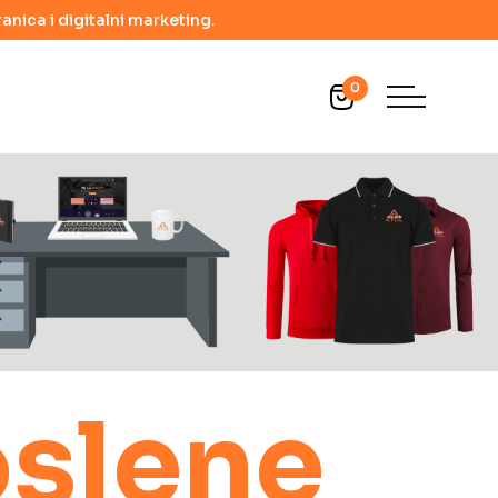
anica i digitalni marketing.
0
oslene