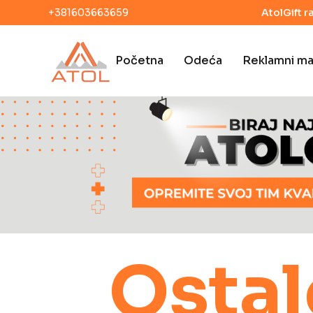
+381603663659
AtolGift r
Početna
Odeća
Reklamni mat
Ostal