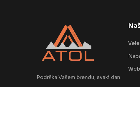
Naš
Vele
Napr
Web 
Podrška Vašem brendu, svaki dan.
© Copyright
2026
by
ATOLGIFT DOO - All