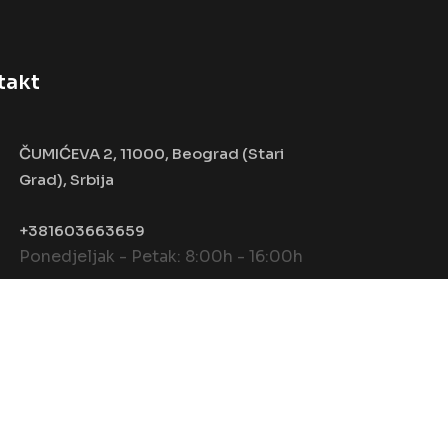
takt
ČUMIĆEVA 2, 11000, Beograd (Stari
Grad), Srbija
+381603663659
Ponedjeljak - Petak: 8:00h - 16:00h
Terms & Condition
Privacy Policy