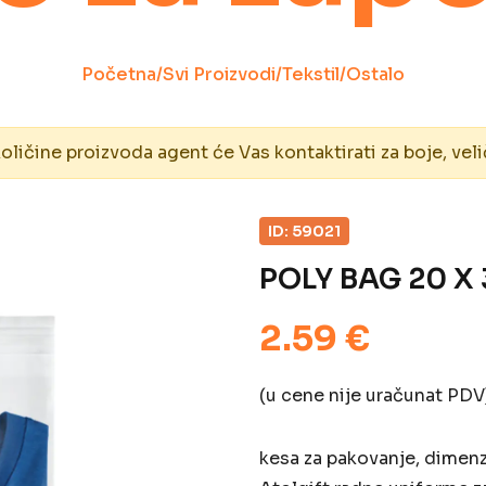
Početna
/
Svi Proizvodi
/
Tekstil
/
Ostalo
ičine proizvoda agent će Vas kontaktirati za boje, veli
ID: 59021
POLY BAG 20 X
2.59 €
(u cene nije uračunat PDV
kesa za pakovanje, dimenz