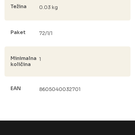
Težina
0.03 kg
Paket
72/1/1
Minimalna
1
količina
EAN
8605040032701