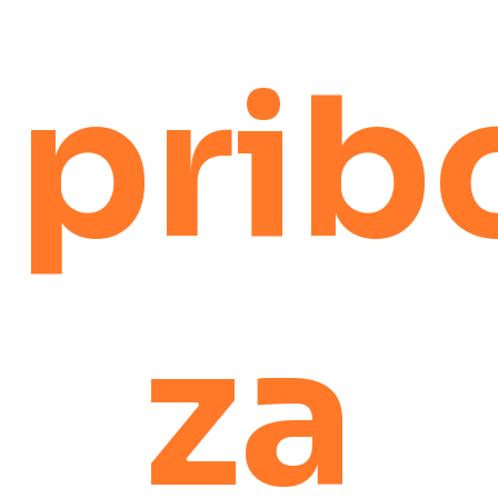
prib
za