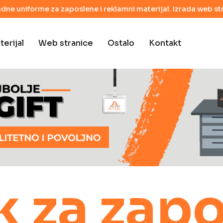
adne uniforme za zaposlene i reklamni materijal. Izrada web str
erijal
Web stranice
Ostalo
Kontakt
k za zap