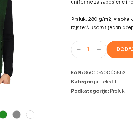
uniforme za zaposlene i re
Prsluk, 280 g/m2, visoka 
rajsferšlusom i jedan dže
DODAJ
EAN:
8605040045862
Kategorija:
Tekstil
Podkategorija:
Prsluk