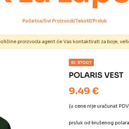
Početna
/
Svi Proizvodi
/
Tekstil
/
Prsluk
ičine proizvoda agent će Vas kontaktirati za boje, veli
ID: 57007
POLARIS VEST
9.49 €
(u cene nije uračunat PDV
prsluk od brušenog polara