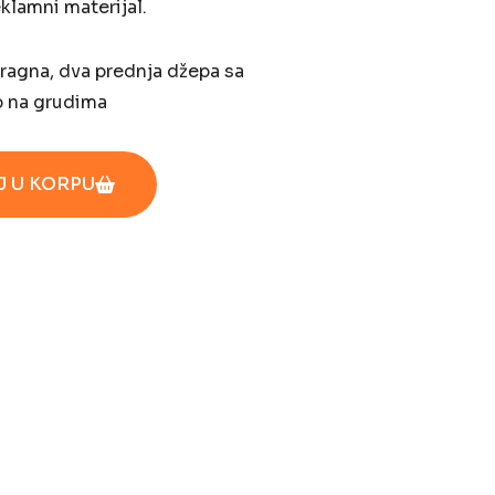
klamni materijal.
kragna, dva prednja džepa sa
p na grudima
 U KORPU