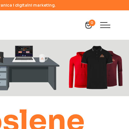
anica i digitalni marketing.
0
oslene