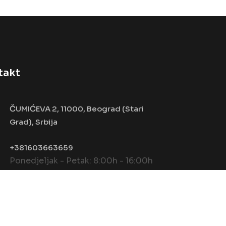
takt
ČUMIĆEVA 2, 11000, Beograd (Stari
Grad), Srbija
+381603663659
Ponedjeljak - Petak: 8:00h - 16:00h