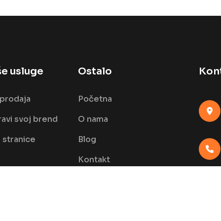
e usluge
Ostalo
Kon
prodaja
Početna
avi svoj brend
O nama
stranice
Blog
Kontakt
FAQ