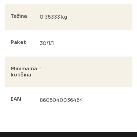
Težina
0.35333 kg
Paket
30/1/1
Minimalna
1
količina
EAN
8605040036464