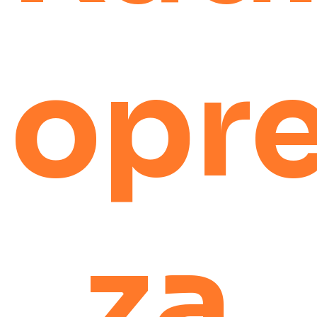
opr
za