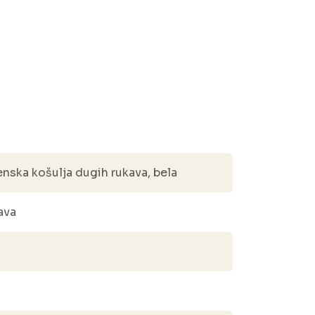
ka košulja dugih rukava, bela
ava