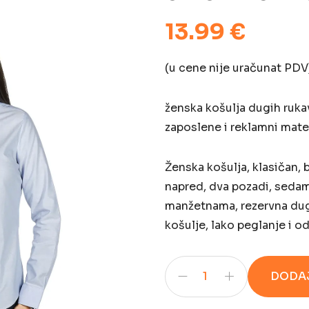
13.99 €
(u cene nije uračunat PDV
ženska košulja dugih ruka
zaposlene i reklamni mater
Ženska košulja, klasičan, b
napred, dva pozadi, seda
manžetnama, rezervna du
košulje, lako peglanje i o
DODAJ