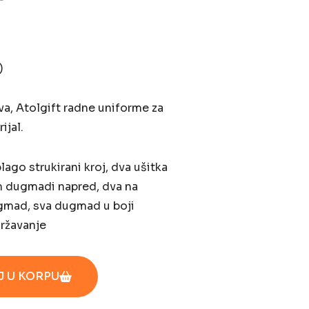
)
va, Atolgift radne uniforme za
ijal.
lago strukirani kroj, dva ušitka
m dugmadi napred, dva na
gmad, sva dugmad u boji
državanje
 U KORPU