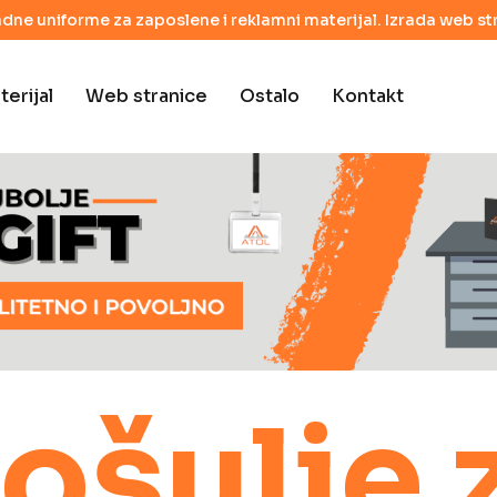
adne uniforme za zaposlene i reklamni materijal. Izrada web str
erijal
Web stranice
Ostalo
Kontakt
ošulje 