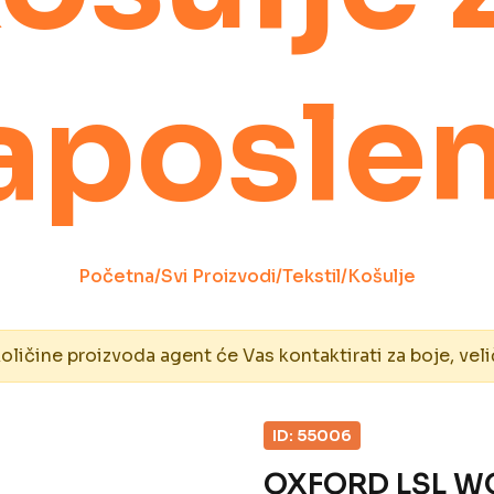
aposle
Početna
/
Svi Proizvodi
/
Tekstil
/
Košulje
ičine proizvoda agent će Vas kontaktirati za boje, veli
ID: 55006
OXFORD LSL 