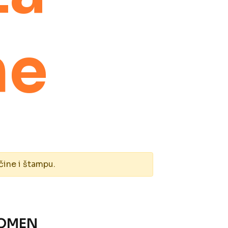
ne
čine i štampu.
WOMEN