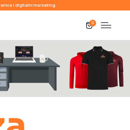
anica i digitalni marketing.
0
za