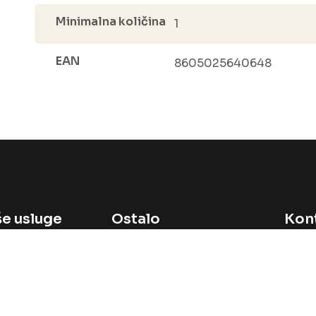
Minimalna količina
1
EAN
8605025640648
e usluge
Ostalo
Kon
prodaja
Početna
avi svoj brend
O nama