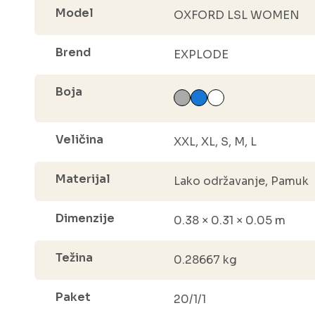
Model
OXFORD LSL WOMEN
Brend
EXPLODE
Boja
Veličina
XXL, XL, S, M, L
Materijal
Lako održavanje, Pamuk
Dimenzije
0.38 × 0.31 × 0.05 m
Težina
0.28667 kg
Paket
20/1/1