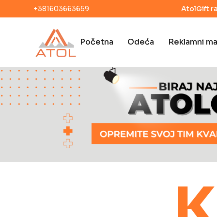
+381603663659
AtolGift r
Početna
Odeća
Reklamni mat
K