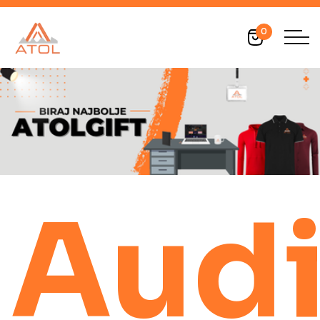
0
Aud