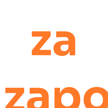
za
zapo