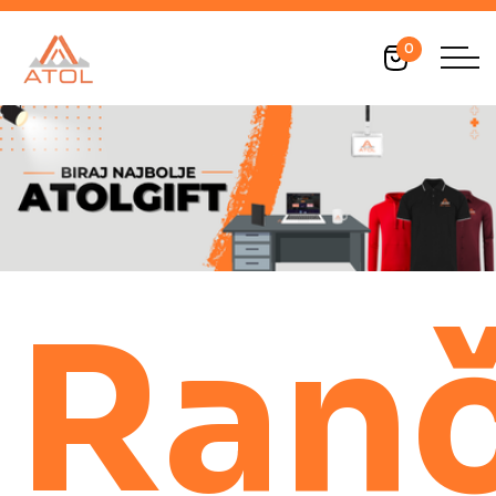
0
Ranč