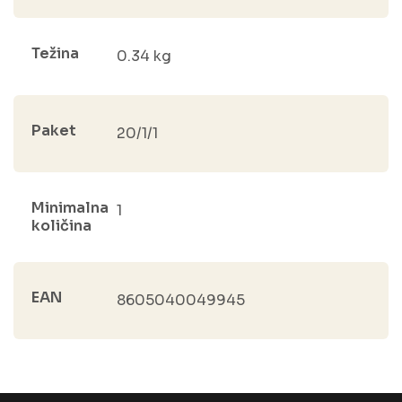
Težina
0.34 kg
Paket
20/1/1
Minimalna
1
količina
EAN
8605040049945