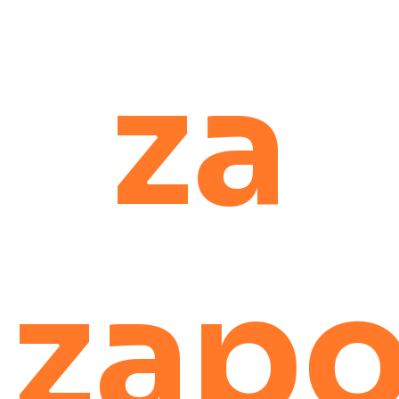
za
zapo