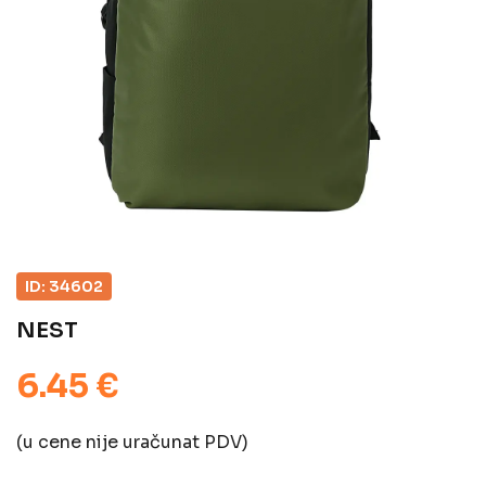
ID: 34602
NEST
6.45 €
(u cene nije uračunat PDV)