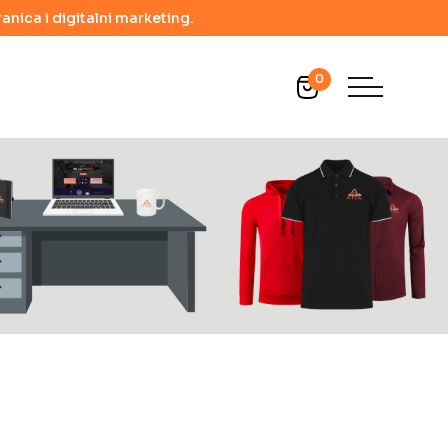
anica i digitalni marketing.
0
a