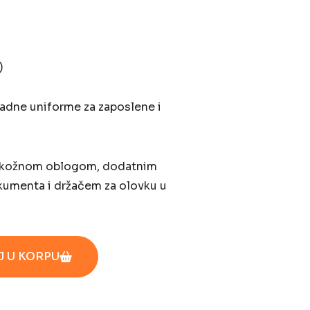
)
radne uniforme za zaposlene i
, kožnom oblogom, dodatnim
kumenta i držačem za olovku u
 U KORPU