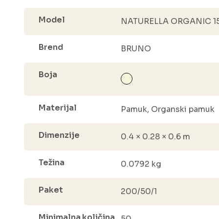
Model
NATURELLA ORGANIC 1
Brend
BRUNO
Boja
Materijal
Pamuk, Organski pamuk
Dimenzije
0.4 × 0.28 × 0.6 m
Težina
0.0792 kg
Paket
200/50/1
Minimalna količina
50