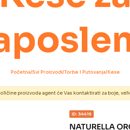
aposle
Početna
/
Svi Proizvodi
/
Torbe I Putovanja
/
Kese
ičine proizvoda agent će Vas kontaktirati za boje, veli
ID: 34419
NATURELLA OR