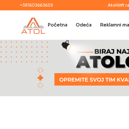
+381603663659
AtolGift r
Početna
Odeća
Reklamni mat