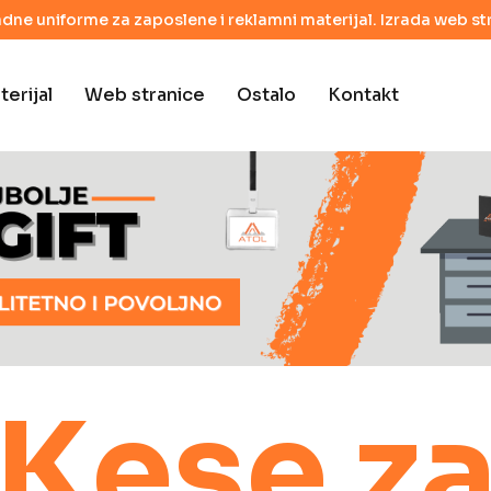
adne uniforme za zaposlene i reklamni materijal. Izrada web str
erijal
Web stranice
Ostalo
Kontakt
Kese z