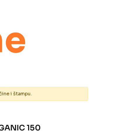
ne
čine i štampu.
GANIC 150