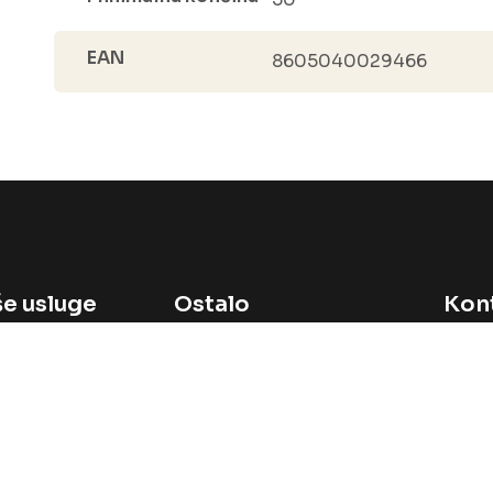
EAN
8605040029466
e usluge
Ostalo
Kon
prodaja
Početna
avi svoj brend
O nama
stranice
Blog