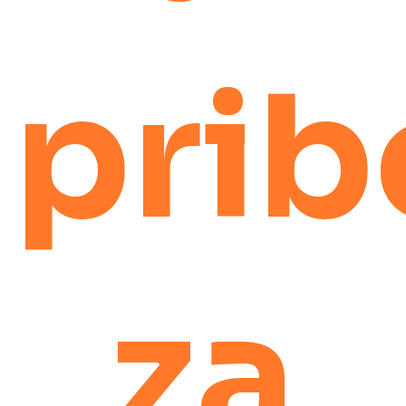
prib
za