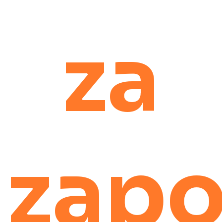
za
zapo