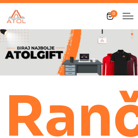
0
Ranč