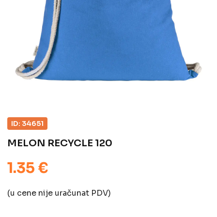
ID: 34651
MELON RECYCLE 120
1.35 €
(u cene nije uračunat PDV)