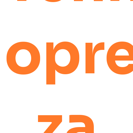
opr
za