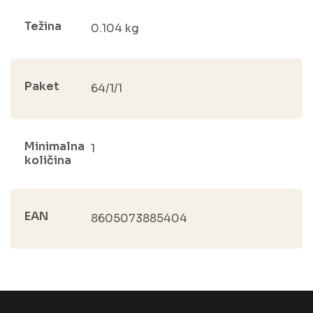
Težina
0.104 kg
Paket
64/1/1
Minimalna
1
količina
EAN
8605073885404