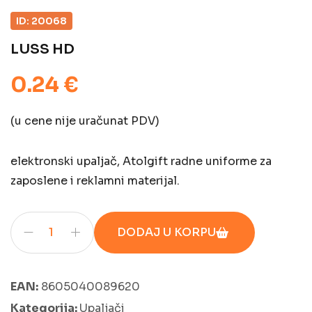
ID: 20068
LUSS HD
0.24 €
(u cene nije uračunat PDV)
elektronski upaljač, Atolgift radne uniforme za
zaposlene i reklamni materijal.
DODAJ U KORPU
EAN:
8605040089620
Kategorija:
Upaljači