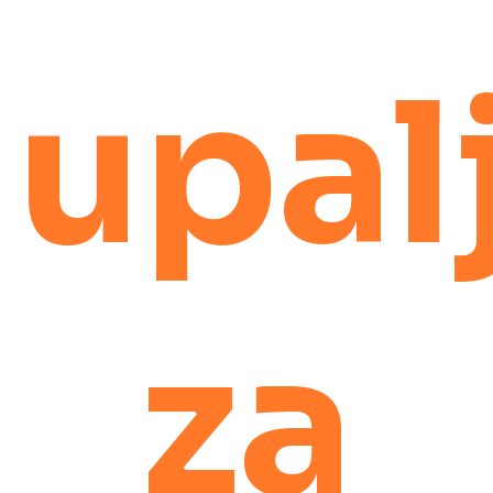
upal
za