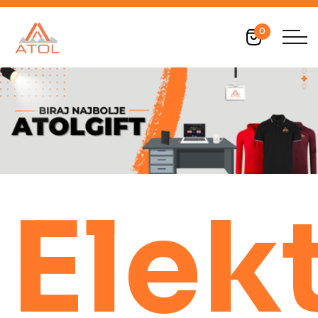
0
Elek