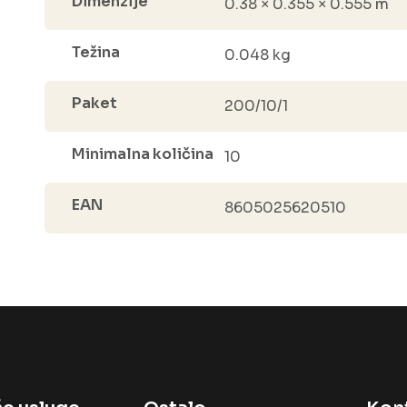
Dimenzije
0.38 × 0.355 × 0.555 m
Težina
0.048 kg
Paket
200/10/1
Minimalna količina
10
EAN
8605025620510