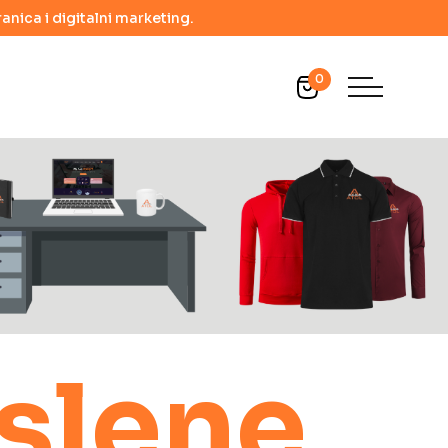
anica i digitalni marketing.
0
slene