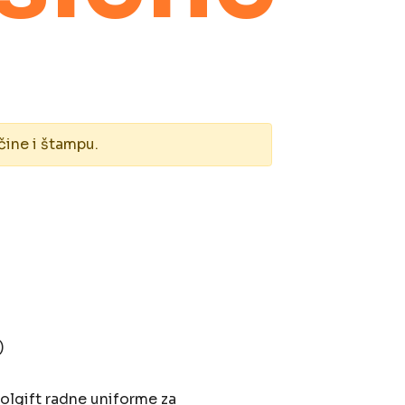
čine i štampu.
)
tolgift radne uniforme za