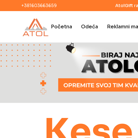
+381603663659
AtolGift r
Početna
Odeća
Reklamni mat
Kese