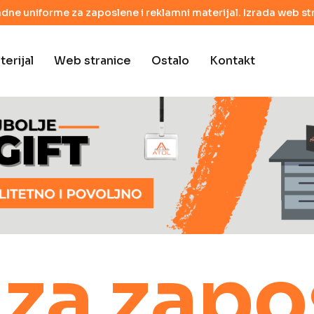
adne uniforme za zaposlene i reklamni materijal. Izrada web str
erijal
Web stranice
Ostalo
Kontakt
 za zapo