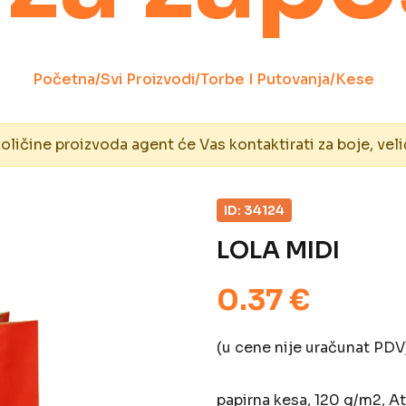
Početna
/
Svi Proizvodi
/
Torbe I Putovanja
/
Kese
ičine proizvoda agent će Vas kontaktirati za boje, veli
ID: 34124
LOLA MIDI
0.37 €
(u cene nije uračunat PDV
papirna kesa, 120 g/m2, A