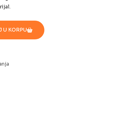
ijal.
 U KORPU
anja