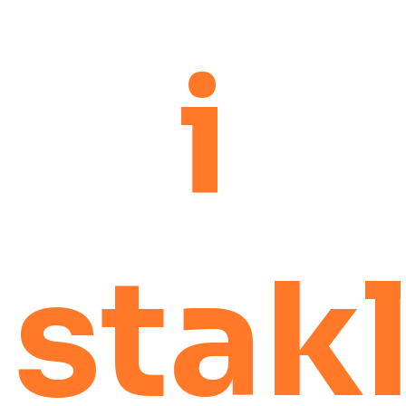
i
stak