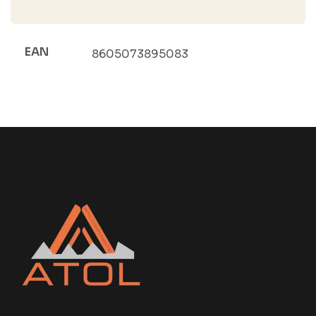
EAN
8605073895083