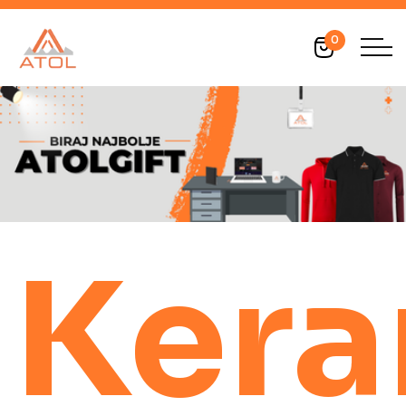
0
Kera