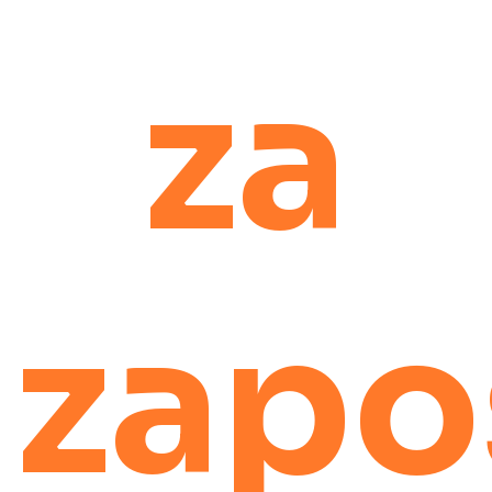
za
zapo