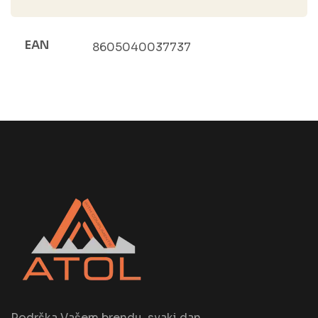
EAN
8605040037737
Podrška Vašem brendu, svaki dan.