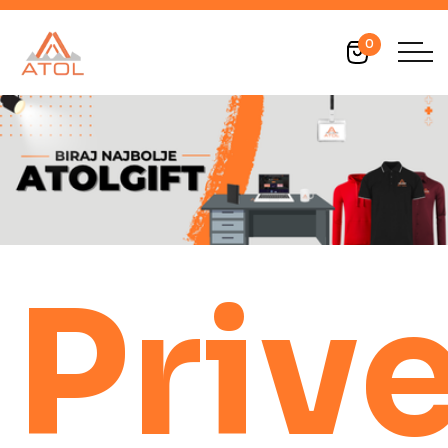
0
Priv