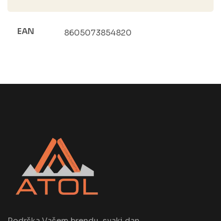
EAN
8605073854820
Podrška Vašem brendu, svaki dan.