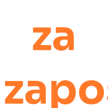
za
zapo