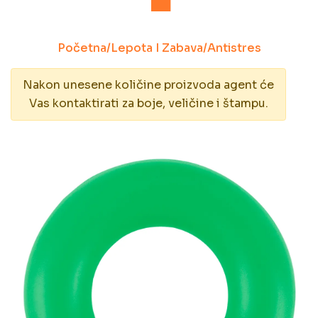
Početna
/
Lepota I Zabava
/
Antistres
Nakon unesene količine proizvoda agent će
Vas kontaktirati za boje, veličine i štampu.