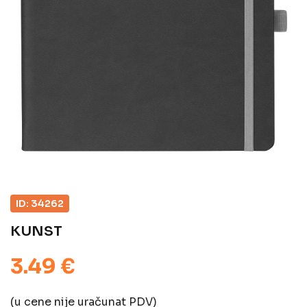
ID: 34262
KUNST
3.49 €
(u cene nije uračunat PDV)