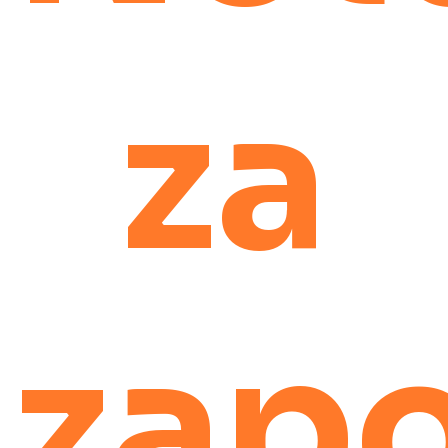
za
zap