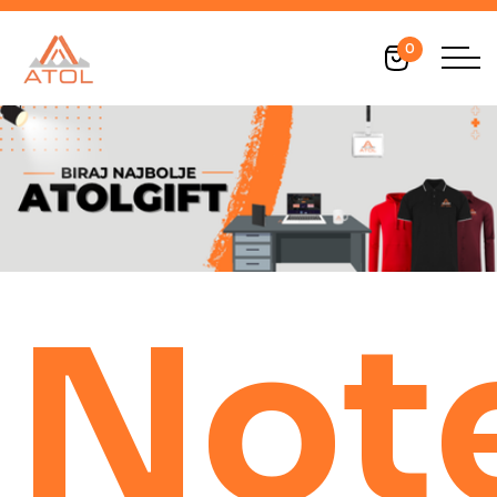
0
Not