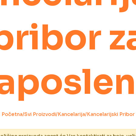
pribor z
aposle
Početna
/
Svi Proizvodi
/
Kancelarija
/
Kancelarijski Pribor