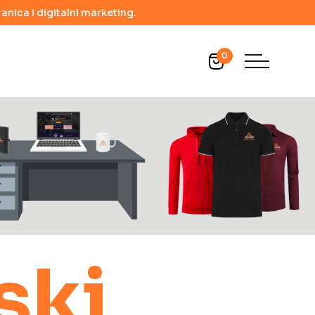
anica i digitalni marketing.
0
ski