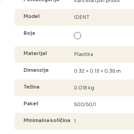
Kancelarijski pribor
Model
IDENT
Boja
Materijal
Plastika
Dimenzije
0.32 × 0.13 × 0.38 m
Težina
0.018 kg
Paket
500/50/1
Minimalna količina
1