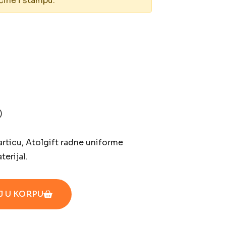
čine i štampu.
)
articu, Atolgift radne uniforme
terijal.
 U KORPU