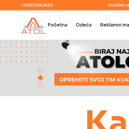
+381603663659
AtolGift r
Početna
Odeća
Reklamni mat
Ka