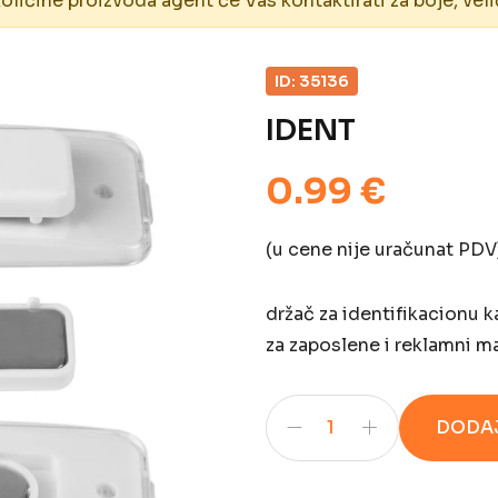
ičine proizvoda agent će Vas kontaktirati za boje, veli
ID: 35136
IDENT
0.99 €
(u cene nije uračunat PDV
držač za identifikacionu k
za zaposlene i reklamni ma
DODAJ