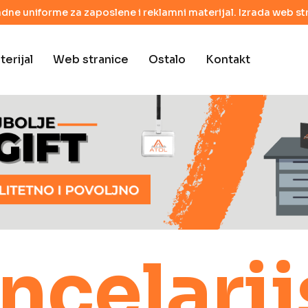
adne uniforme za zaposlene i reklamni materijal. Izrada web str
erijal
Web stranice
Ostalo
Kontakt
ncelarij