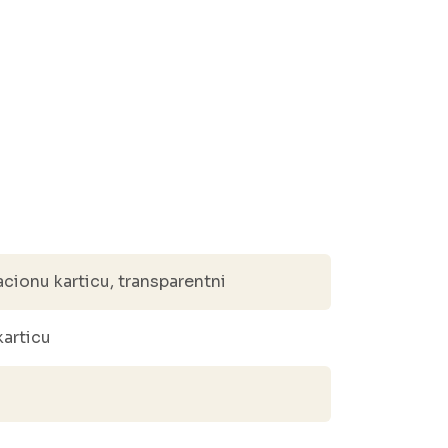
acionu karticu, transparentni
karticu