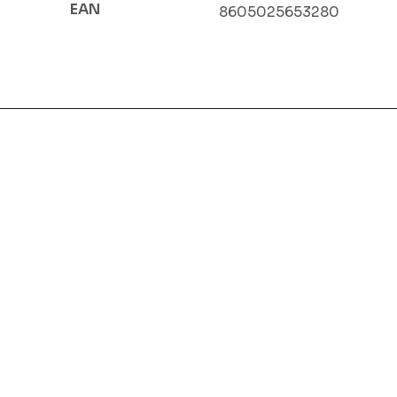
EAN
8605025653280
e usluge
Ostalo
Kon
prodaja
Početna
avi svoj brend
O nama
stranice
Blog
Kontakt