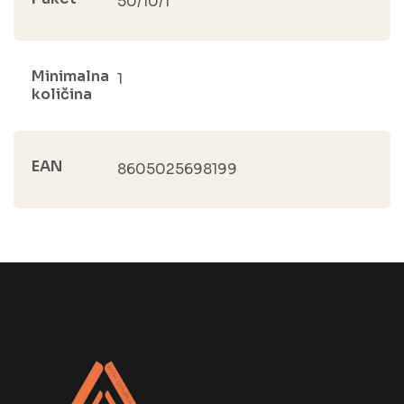
50/10/1
Minimalna
1
količina
EAN
8605025698199