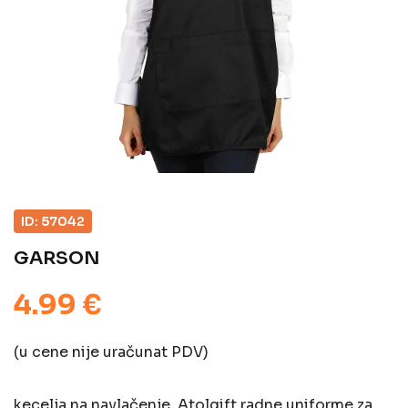
ID: 57042
GARSON
4.99 €
(u cene nije uračunat PDV)
kecelja na navlačenje, Atolgift radne uniforme za