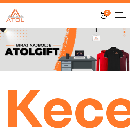
0
Kece