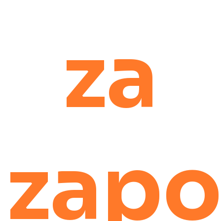
za
zapo