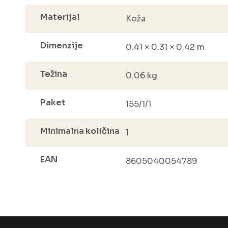
Materijal
Koža
Dimenzije
0.41 × 0.31 × 0.42 m
Težina
0.06 kg
Paket
155/1/1
Minimalna količina
1
EAN
8605040054789