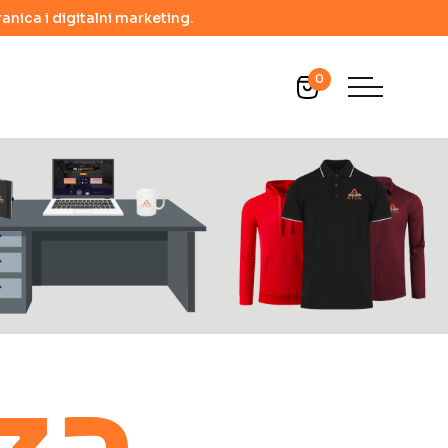
anica i digitalni marketing.
0
 za