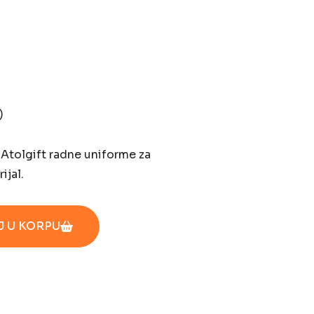
)
, Atolgift radne uniforme za
ijal.
 U KORPU