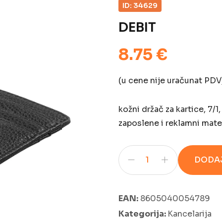
ID: 34629
DEBIT
8.75 €
(u cene nije uračunat PDV
kožni držač za kartice, 7/1
zaposlene i reklamni mater
DODAJ
EAN:
8605040054789
Kategorija:
Kancelarija