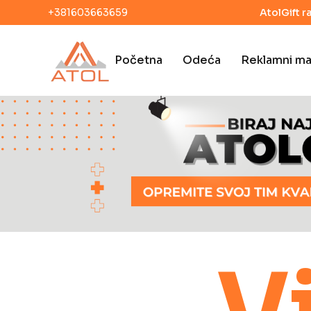
+381603663659
AtolGift r
Početna
Odeća
Reklamni mat
Vi