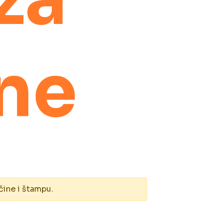
ne
čine i štampu.