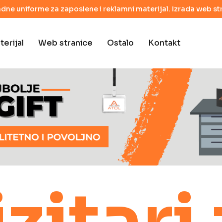
adne uniforme za zaposlene i reklamni materijal. Izrada web str
erijal
Web stranice
Ostalo
Kontakt
zitari