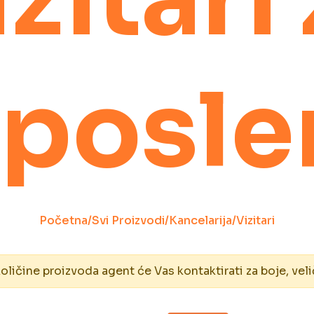
aposle
Početna
/
Svi Proizvodi
/
Kancelarija
/
Vizitari
ičine proizvoda agent će Vas kontaktirati za boje, veli