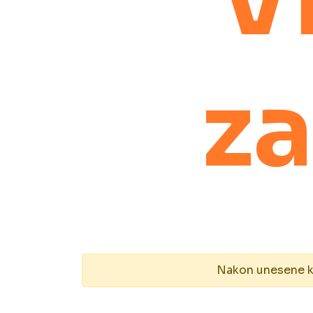
z
Nakon unesene kol