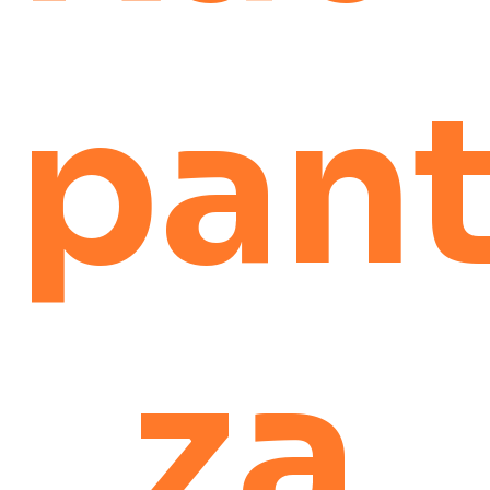
pan
za