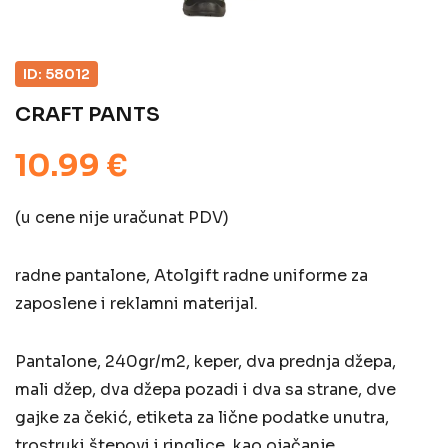
ID: 58012
CRAFT PANTS
10.99 €
(u cene nije uračunat PDV)
radne pantalone, Atolgift radne uniforme za
zaposlene i reklamni materijal.
Pantalone, 240gr/m2, keper, dva prednja džepa,
mali džep, dva džepa pozadi i dva sa strane, dve
gajke za čekić, etiketa za lične podatke unutra,
trostruki štepovi i ringlice, kao ojačanje