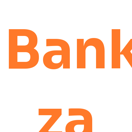
Ban
za