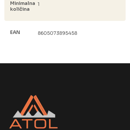
Minimalna
1
količina
EAN
8605073895458