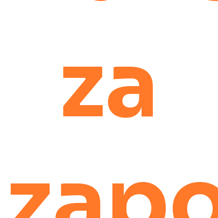
za
zapo