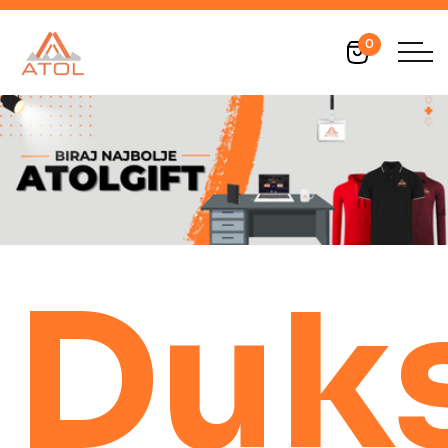
0
Duks