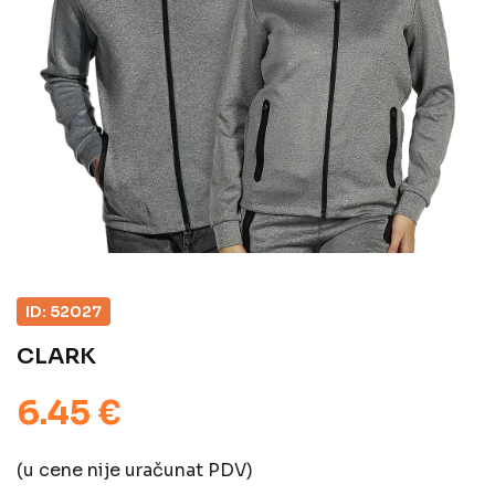
ID: 52027
CLARK
6.45 €
(u cene nije uračunat PDV)