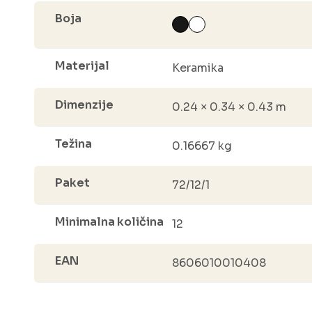
Boja
Materijal
Keramika
Dimenzije
0.24 × 0.34 × 0.43 m
Težina
0.16667 kg
Paket
72/12/1
Minimalna količina
12
EAN
8606010010408