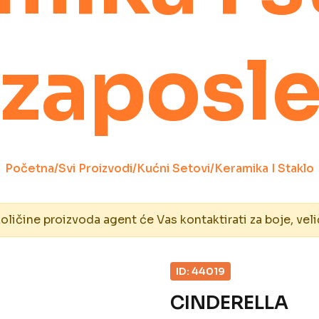
 zaposl
Početna
/
Svi Proizvodi
/
Kućni Setovi
/
Keramika I Staklo
ičine proizvoda agent će Vas kontaktirati za boje, veli
ID: 44019
CINDERELLA