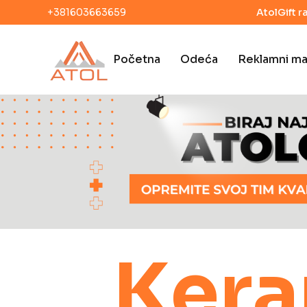
+381603663659
AtolGift r
Početna
Odeća
Reklamni mat
Kera