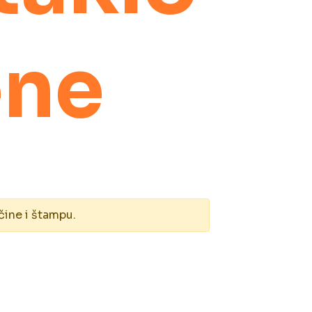
ene
čine i štampu.