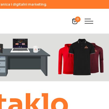
anica i digitalni marketing.
0
taklo