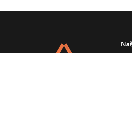
Naš
Vele
Napr
Web 
Podrška Vašem brendu, svaki dan.