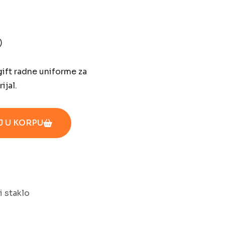
)
gift radne uniforme za
ijal.
 U KORPU
i staklo