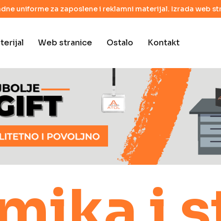
adne uniforme za zaposlene i reklamni materijal. Izrada web str
erijal
Web stranice
Ostalo
Kontakt
mika i s