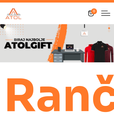
0
Ranč