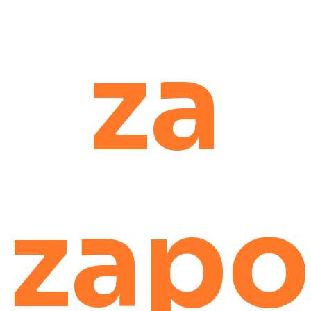
za
zapo