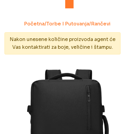
Početna
/
Torbe I Putovanja
/
Rančevi
Nakon unesene količine proizvoda agent će
Vas kontaktirati za boje, veličine i štampu.