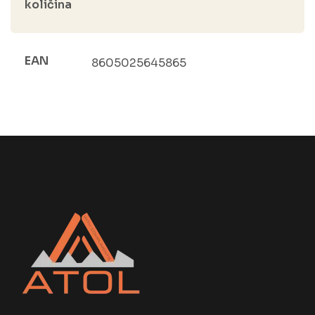
količina
EAN
8605025645865