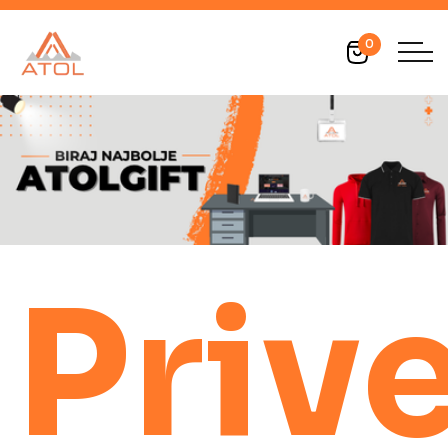
0
Priv