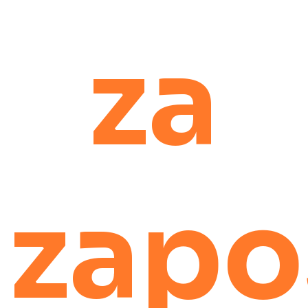
za
zapo