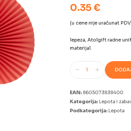
0.35 €
(u cene nije uračunat PDV
lepeza, Atolgift radne uni
materijal.
DODAJ
EAN:
8605073838400
Kategorija:
Lepota i zaba
Podkategorija:
Lepota