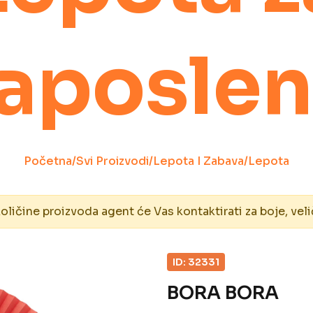
aposle
Početna
/
Svi Proizvodi
/
Lepota I Zabava
/
Lepota
ičine proizvoda agent će Vas kontaktirati za boje, veli
ID: 32331
BORA BORA