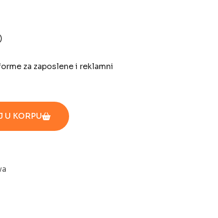
)
forme za zaposlene i reklamni
 U KORPU
va