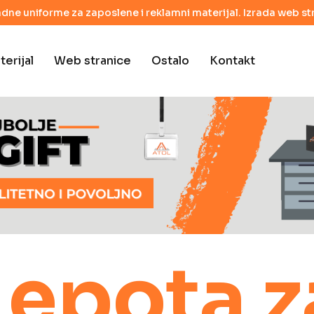
adne uniforme za zaposlene i reklamni materijal. Izrada web str
erijal
Web stranice
Ostalo
Kontakt
Lepota z