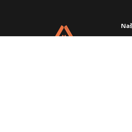
Naš
Vele
Napr
Web 
Podrška Vašem brendu, svaki dan.
© Copyright
2026
by
ATOLGIFT DOO - All