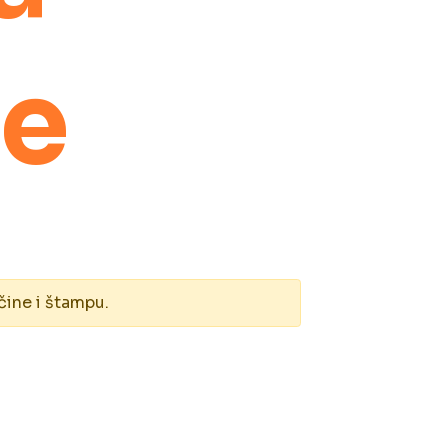
ne
čine i štampu.