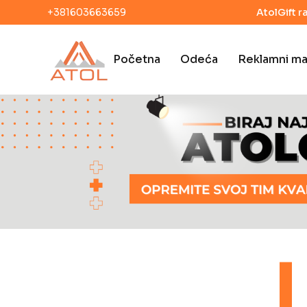
+381603663659
AtolGift r
Početna
Odeća
Reklamni mat