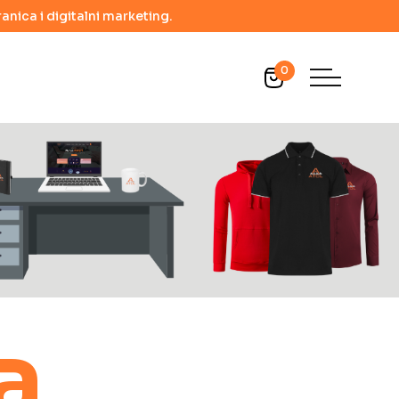
anica i digitalni marketing.
0
a