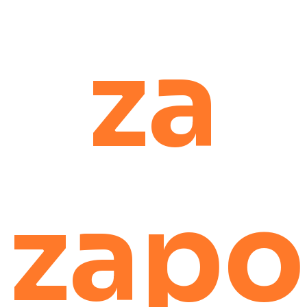
za
zapo