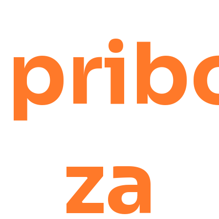
prib
za