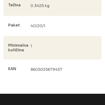
Težina
0.3425 kg
Paket
40/20/1
Minimalna
1
količina
EAN
8605025679457