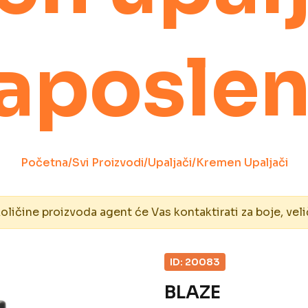
aposle
Početna
/
Svi Proizvodi
/
Upaljači
/
Kremen Upaljači
ičine proizvoda agent će Vas kontaktirati za boje, veli
ID: 20083
BLAZE