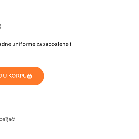
)
radne uniforme za zaposlene i
 U KORPU
aljači