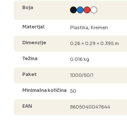
Boja
Materijal
Plastika, Kremen
Dimenzije
0.26 × 0.29 × 0.395 m
Težina
0.016 kg
Paket
1000/50/1
Minimalna količina
50
EAN
8605040047644