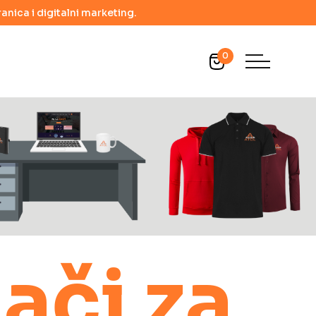
anica i digitalni marketing.
0
ači za