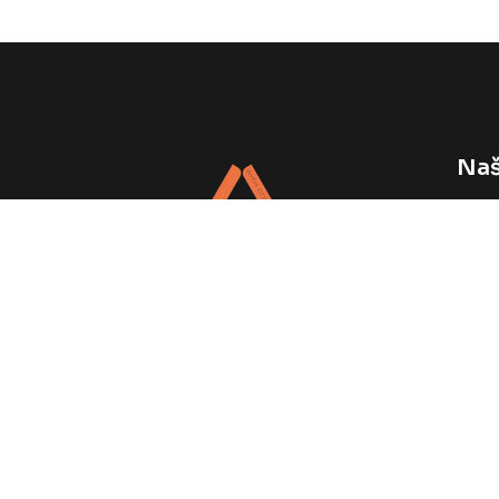
Naš
Vele
Napr
Web 
Podrška Vašem brendu, svaki dan.