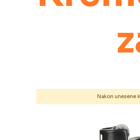
z
Nakon unesene kol