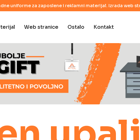
adne uniforme za zaposlene i reklamni materijal. Izrada web str
erijal
Web stranice
Ostalo
Kontakt
n upalj