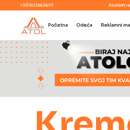
+381603663659
AtolGift r
Početna
Odeća
Reklamni mat
Kreme