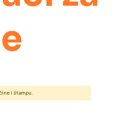
ne
čine i štampu.