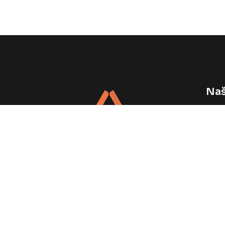
Naš
Vele
Napr
Web 
Podrška Vašem brendu, svaki dan.