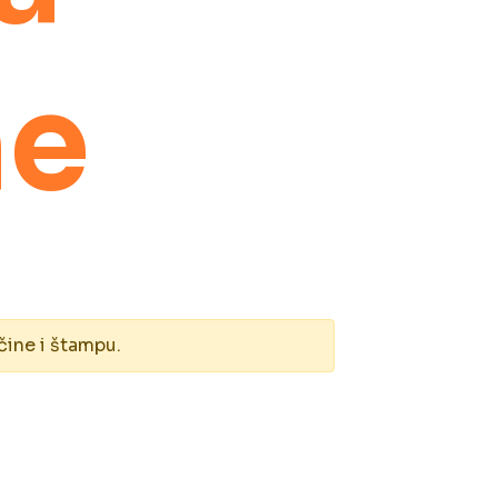
ne
čine i štampu.