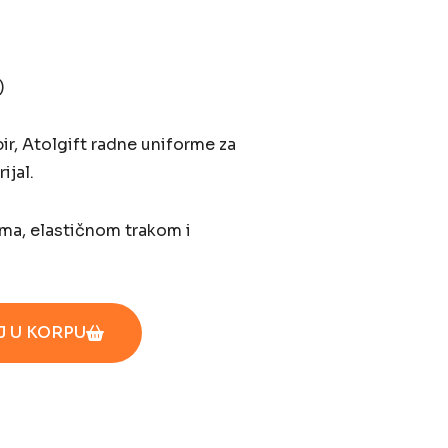
)
ir, Atolgift radne uniforme za
ijal.
ma, elastičnom trakom i
 U KORPU