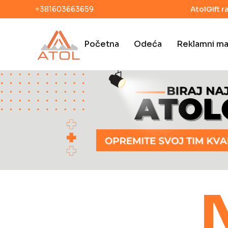
+381603663659
AtolGift r
Početna
Odeća
Reklamni mat