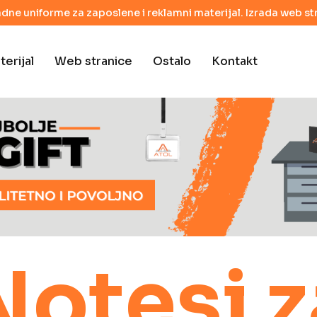
adne uniforme za zaposlene i reklamni materijal. Izrada web str
erijal
Web stranice
Ostalo
Kontakt
Notesi z