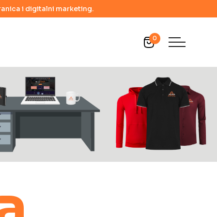
anica i digitalni marketing.
0
a