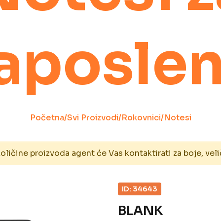
aposle
Početna
/
Svi Proizvodi
/
Rokovnici
/
Notesi
ičine proizvoda agent će Vas kontaktirati za boje, veli
ID: 34643
BLANK