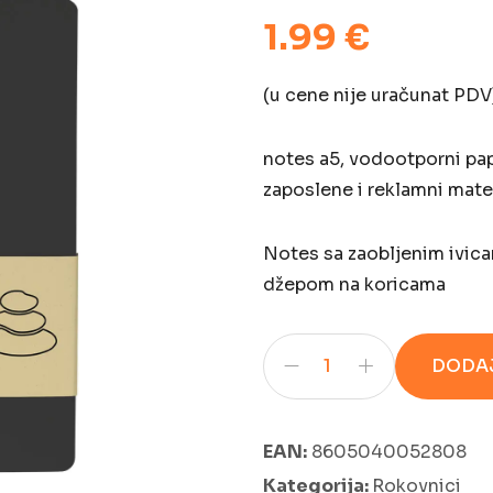
1.99 €
(u cene nije uračunat PDV
notes a5, vodootporni pap
zaposlene i reklamni mater
Notes sa zaobljenim ivica
džepom na koricama
DODAJ
EAN:
8605040052808
Kategorija:
Rokovnici