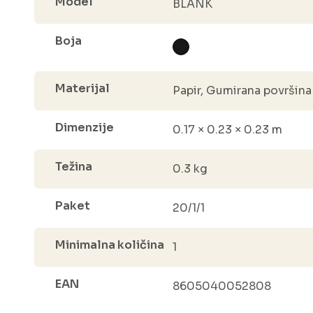
Model
BLANK
Boja
Materijal
Papir, Gumirana površina
Dimenzije
0.17 × 0.23 × 0.23 m
Težina
0.3 kg
Paket
20/1/1
Minimalna količina
1
EAN
8605040052808