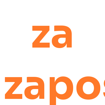
za
zapo