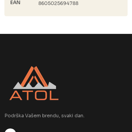
EAN
8605025694788
Podrška Vašem brendu, svaki dan.