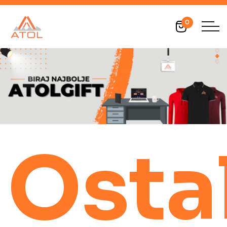
0
Osta