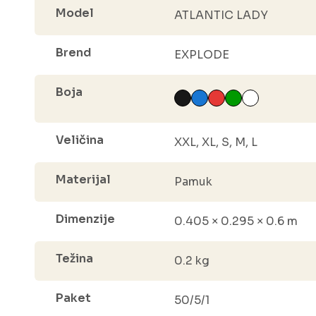
Model
ATLANTIC LADY
Brend
EXPLODE
Boja
Veličina
XXL, XL, S, M, L
Materijal
Pamuk
Dimenzije
0.405 × 0.295 × 0.6 m
Težina
0.2 kg
Paket
50/5/1