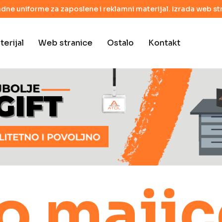
adne uniforme za zaposlene i reklamni materijal. Izrada web str
erijal
Web stranice
Ostalo
Kontakt
o majic