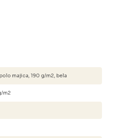
olo majica, 190 g/m2, bela
 g/m2