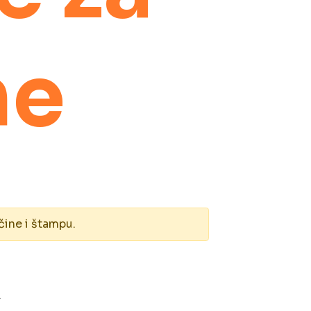
ne
čine i štampu.
Y