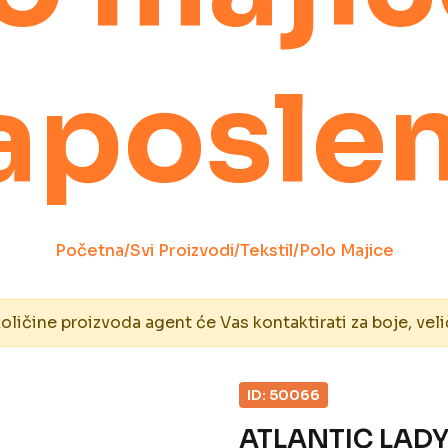
aposle
Početna
/
Svi Proizvodi
/
Tekstil
/
Polo Majice
ičine proizvoda agent će Vas kontaktirati za boje, veli
ID: 50066
ATLANTIC LAD