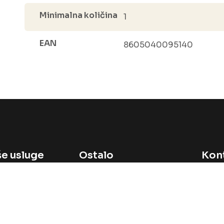
Minimalna količina
1
EAN
8605040095140
e usluge
Ostalo
Kon
prodaja
Početna
avi svoj brend
O nama