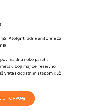
)
/m2, Atolgift radne uniforme za
ijal.
epovi na dnu i oko pazuha,
gmeta u boji majice, rezervno
ž vrata i dodatnim štepom duž
 U KORPU