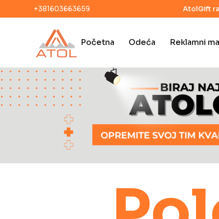
+381603663659
AtolGift r
Početna
Odeća
Reklamni mat
Pol