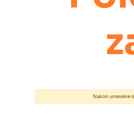
z
Nakon unesene kol