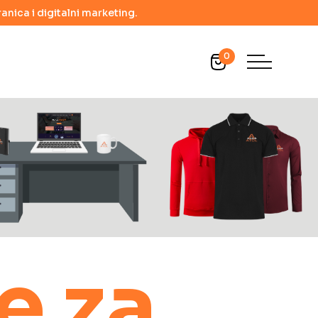
anica i digitalni marketing.
0
e za