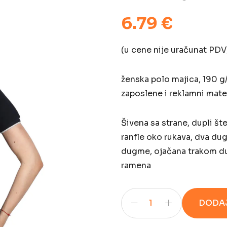
6.79 €
(u cene nije uračunat PDV
ženska polo majica, 190 g
zaposlene i reklamni mater
Šivena sa strane, dupli št
ranfle oko rukava, dva du
dugme, ojačana trakom du
ramena
DODAJ