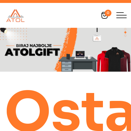
0
Osta