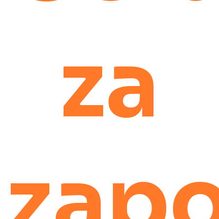
za
zapo