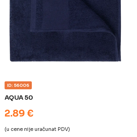
ID: 56006
AQUA 50
2.89 €
(u cene nije uračunat PDV)